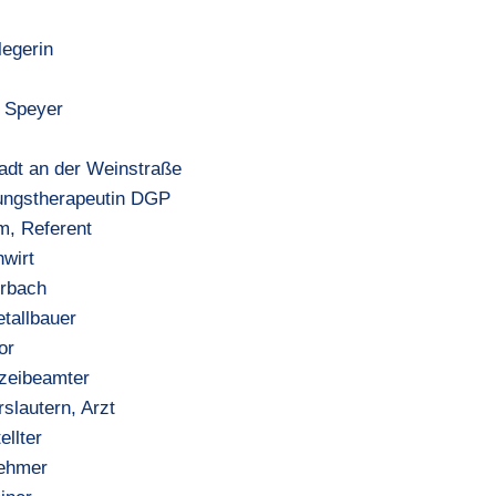
legerin
, Speyer
tadt an der Weinstraße
mungstherapeutin DGP
m, Referent
wirt
erbach
tallbauer
or
izeibeamter
slautern, Arzt
llter
nehmer