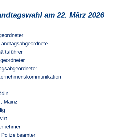
Landtagswahl am 22. März 2026
geordneter
 Landtagsabgeordnete
äftsführer
bgeordneter
tagsabgeordneter
Unternehmenskommunikation
ädin
, Mainz
dig
wirt
ternehmer
 Polizeibeamter