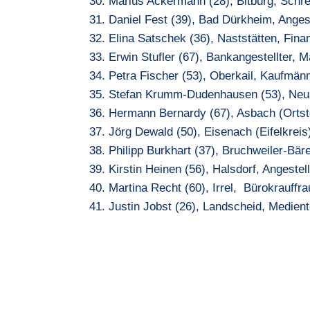
Marius Ackermann (28), Bitburg, Schre
Daniel Fest (39), Bad Dürkheim, Angest
Elina Satschek (36), Naststätten, Fina
Erwin Stufler (67), Bankangestellter, M
Petra Fischer (53), Oberkail, Kaufmänn
Stefan Krumm-Dudenhausen (53), Neust
Hermann Bernardy (67), Asbach (Ortst
Jörg Dewald (50), Eisenach (Eifelkreis
Philipp Burkhart (37), Bruchweiler-Bär
Kirstin Heinen (56), Halsdorf, Angestell
Martina Recht (60), Irrel, Bürokrauffra
Justin Jobst (26), Landscheid, Medien