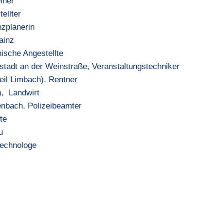
iner
ellter
nzplanerin
ainz
ische Angestellte
adt an der Weinstraße, Veranstaltungstechniker
eil Limbach), Rentner
), Landwirt
enbach, Polizeibeamter
te
u
technologe