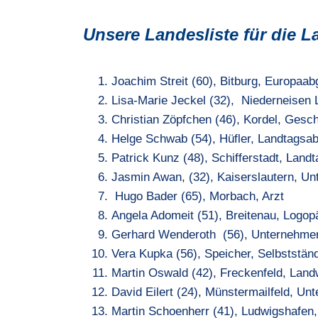
Unsere Landesliste für die 
Joachim Streit (60), Bitburg, Europaab
Lisa-Marie Jeckel (32), Niederneisen
Christian Zöpfchen (46), Kordel, Gesch
Helge Schwab (54), Hüfler, Landtagsa
Patrick Kunz (48), Schifferstadt, Land
Jasmin Awan, (32), Kaiserslautern, 
Hugo Bader (65), Morbach, Arzt
Angela Adomeit (51), Breitenau, Logop
Gerhard Wenderoth (56), Unternehmer
Vera Kupka (56), Speicher, Selbststän
Martin Oswald (42), Freckenfeld, Land
David Eilert (24), Münstermailfeld, Un
Martin Schoenherr (41), Ludwigshafen,