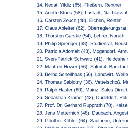
Necati Yildiz (65), Fließern, Rentner
Anette Kloos (58), Lustadt, Nachlasspf
Carsten Zeuch (48), Eichen, Renter
Claus Ableiter (62), Oberregierungsrat
Thorsten Garske (54), Lehrer, Norath
Philip Sprenger (38), Studienrat, Neus
Patricia Adomeit (48), Mogendorf, At
Sven-Patrick Schwarz (41), Heideshei
Manfred Hower (56), Salmtal, Bankfach
Bernd Schellhaas (56), Landwirt, Weil
Thomas Sablotny (36), Vettelschoß, Me
Ralph Hasler (60), Mainz, Sales Direct
Sebastian Krämer (42), Dudeldorf, Pol
Prof. Dr. Gerhard Rupprath (70), Kaiser
Jens Metternich (48), Daubach, Angeste
Günther Köhler (64), Saulheim, Unter