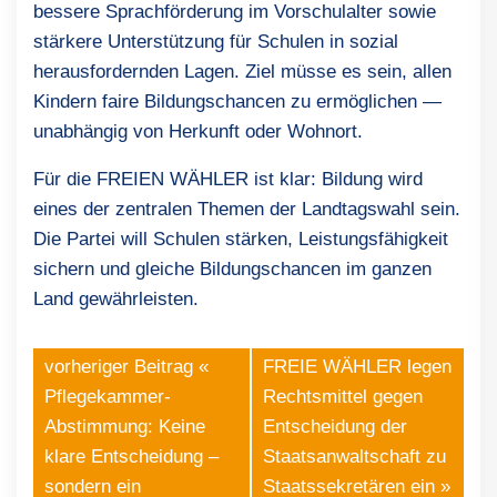
bessere Sprachförderung im Vorschulalter sowie
stärkere Unterstützung für Schulen in sozial
herausfordernden Lagen. Ziel müsse es sein, allen
Kindern faire Bildungschancen zu ermöglichen —
unabhängig von Herkunft oder Wohnort.
Für die FREIEN WÄHLER ist klar: Bildung wird
eines der zentralen Themen der Landtagswahl sein.
Die Partei will Schulen stärken, Leistungsfähigkeit
sichern und gleiche Bildungschancen im ganzen
Land gewährleisten.
vorheriger Beitrag «
FREIE WÄHLER legen
Pflegekammer-
Rechtsmittel gegen
Abstimmung: Keine
Entscheidung der
klare Entscheidung –
Staatsanwaltschaft zu
sondern ein
Staatssekretären ein
»