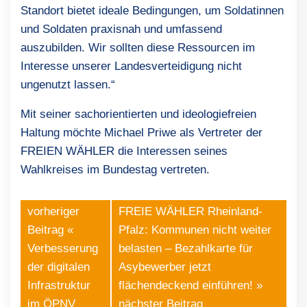
Standort bietet ideale Bedingungen, um Soldatinnen
und Soldaten praxisnah und umfassend
auszubilden. Wir sollten diese Ressourcen im
Interesse unserer Landesverteidigung nicht
ungenutzt lassen.“
Mit seiner sachorientierten und ideologiefreien
Haltung möchte Michael Priwe als Vertreter der
FREIEN WÄHLER die Interessen seines
Wahlkreises im Bundestag vertreten.
vorheriger
FREIE WÄHLER Rheinland-
Beitrag «
Pfalz: Kommunen nicht weiter
Verbesserung
belasten – Bezahlkarte für
der digitalen
Asybewerber jetzt
Infrastruktur
flächendeckend einführen!
»
im ÖPNV
nächster Beitrag